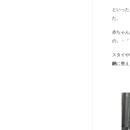
といった
た。
赤ちゃん
の」・「
スタイや
納
に整え