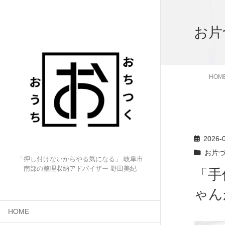
お片
HOM
2026-
お片
「押し付けないからやる気になる」 岐阜市
南部の整理収納アドバイザー 野田美紀
「手
ゃん
HOME