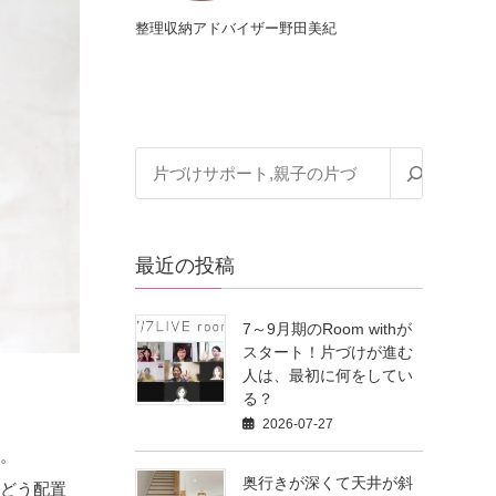
整理収納アドバイザー野田美紀
最近の投稿
7～9月期のRoom withが
スタート！片づけが進む
人は、最初に何をしてい
る？
。
2026-07-27
ね。
奥行きが深くて天井が斜
にどう配置