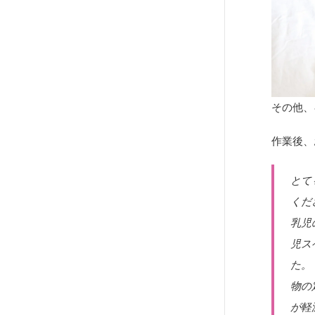
その他、
作業後、
とて
くだ
乳児
児ス
た。
物の
が軽