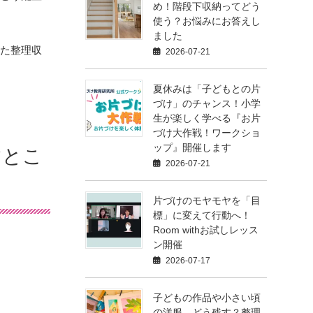
め！階段下収納ってどう
使う？お悩みにお答えし
ました
えた整理収
2026-07-21
夏休みは「子どもとの片
づけ」のチャンス！小学
生が楽しく学べる『お片
づけ大作戦！ワークショ
ップ』開催します
すとこ
2026-07-21
片づけのモヤモヤを「目
標」に変えて行動へ！
Room withお試しレッス
ン開催
2026-07-17
子どもの作品や小さい頃
の洋服、どう残す？整理