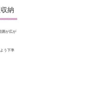
理収納
範囲が広が
るよう下準