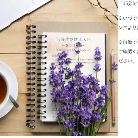
「15分
※いつで
ンクより
※自動で
ご確認く
ださい。